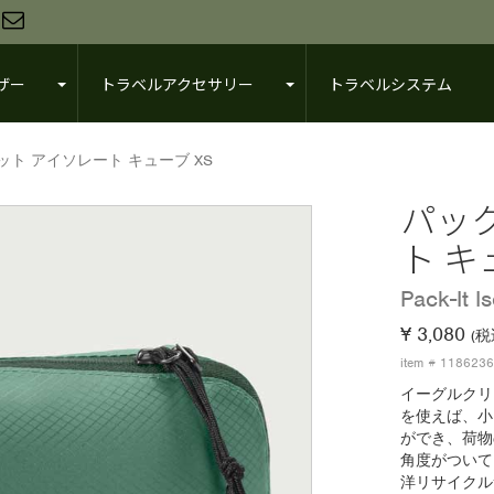
ザー
トラベルアクセサリー
トラベルシステム
ット アイソレート キューブ XS
パッ
ト キ
Pack-It I
¥ 3,080
(税
item # 118623
イーグルクリ
を使えば、小
ができ、荷物
角度がついて
洋リサイクル