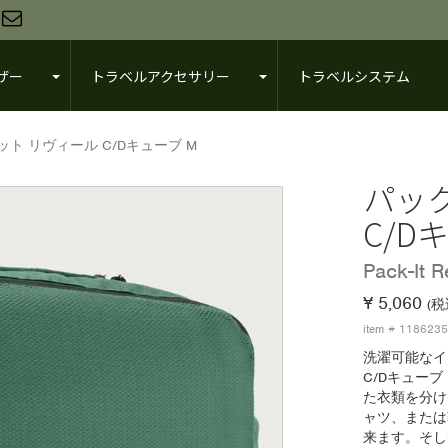
ザー
トラベルアクセサリー
トラベルシステム
ト リヴィール C/Dキューブ M
パッ
C/D
Pack-It 
¥ 5,060
(税
item # 118623
洗濯可能なイ
C/Dキュー
た衣類を分け
ャツ、または
来ます。そし