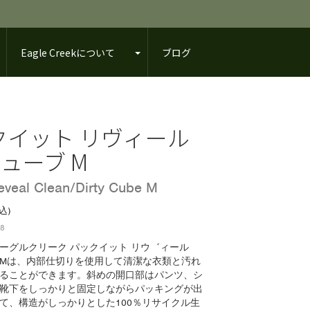
Eagle Creekについて
ブログ
クイット リヴィール
キューブ M
Reveal Clean/Dirty Cube M
込)
58
ーグルクリーク パックイット リウ゛ィール
ブ Mは、内部仕切りを使用して清潔な衣類と汚れ
ることができます。斜めの開口部はパンツ、シ
靴下をしっかりと固定しながらパッキングが出
て、構造がしっかりとした100％リサイクル生